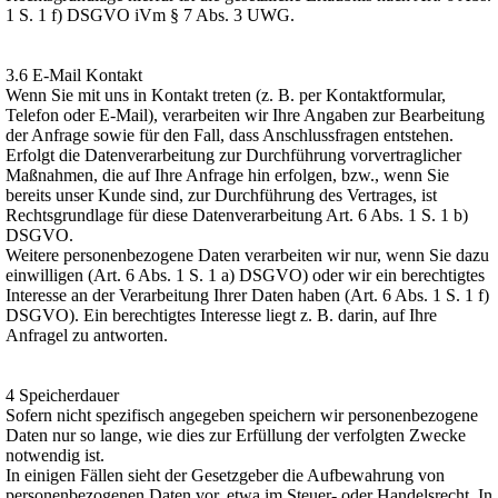
1 S. 1 f) DSGVO iVm § 7 Abs. 3 UWG.
3.6 E-Mail Kontakt
Wenn Sie mit uns in Kontakt treten (z. B. per Kontaktformular,
Telefon oder E-Mail), verarbeiten wir Ihre Angaben zur Bearbeitung
der Anfrage sowie für den Fall, dass Anschlussfragen entstehen.
Erfolgt die Datenverarbeitung zur Durchführung vorvertraglicher
Maßnahmen, die auf Ihre Anfrage hin erfolgen, bzw., wenn Sie
bereits unser Kunde sind, zur Durchführung des Vertrages, ist
Rechtsgrundlage für diese Datenverarbeitung Art. 6 Abs. 1 S. 1 b)
DSGVO.
Weitere personenbezogene Daten verarbeiten wir nur, wenn Sie dazu
einwilligen (Art. 6 Abs. 1 S. 1 a) DSGVO) oder wir ein berechtigtes
Interesse an der Verarbeitung Ihrer Daten haben (Art. 6 Abs. 1 S. 1 f)
DSGVO). Ein berechtigtes Interesse liegt z. B. darin, auf Ihre
Anfragel zu antworten.
4 Speicherdauer
Sofern nicht spezifisch angegeben speichern wir personenbezogene
Daten nur so lange, wie dies zur Erfüllung der verfolgten Zwecke
notwendig ist.
In einigen Fällen sieht der Gesetzgeber die Aufbewahrung von
personenbezogenen Daten vor, etwa im Steuer- oder Handelsrecht. In